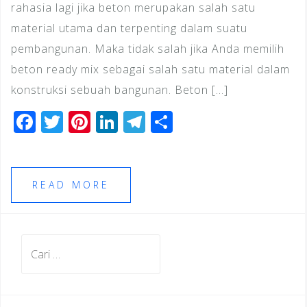
rahasia lagi jika beton merupakan salah satu
material utama dan terpenting dalam suatu
pembangunan. Maka tidak salah jika Anda memilih
beton ready mix sebagai salah satu material dalam
konstruksi sebuah bangunan. Beton […]
F
T
Pi
Li
T
S
a
wi
n
n
el
h
c
tt
te
k
e
ar
e
e
r
e
gr
e
READ MORE
b
r
e
dI
a
o
st
n
m
Cari
o
untuk:
k