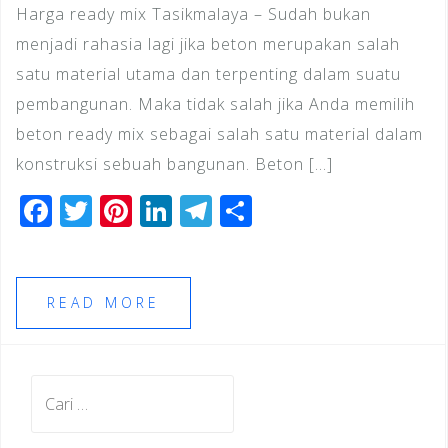
Harga ready mix Tasikmalaya – Sudah bukan
menjadi rahasia lagi jika beton merupakan salah
satu material utama dan terpenting dalam suatu
pembangunan. Maka tidak salah jika Anda memilih
beton ready mix sebagai salah satu material dalam
konstruksi sebuah bangunan. Beton […]
F
T
Pi
Li
T
S
a
wi
n
n
el
h
c
tt
te
k
e
ar
e
e
r
e
gr
e
READ MORE
b
r
e
dI
a
o
st
n
m
Cari
o
untuk:
k