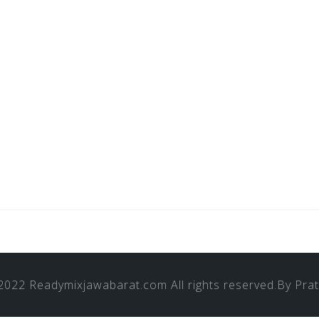
 2022
Readymixjawabarat.com
All rights reserved.By
Pra