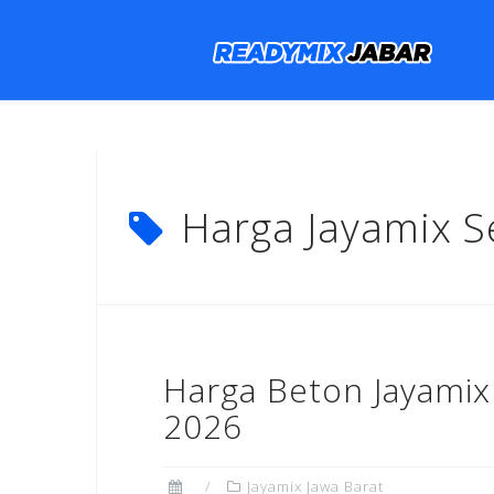
Skip
to
content
Harga Jayamix S
Harga Beton Jayamix
2026
Jayamix Jawa Barat