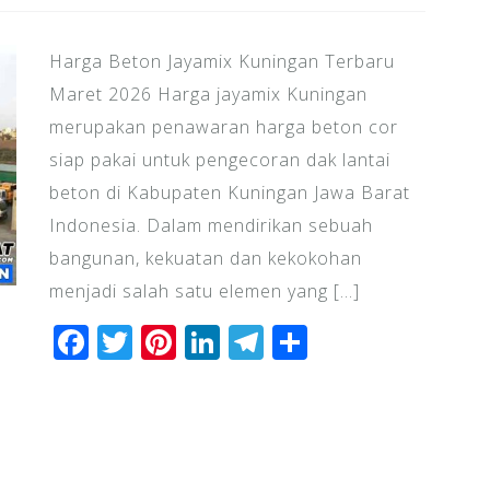
Harga Beton Jayamix Kuningan Terbaru
Maret 2026 Harga jayamix Kuningan
merupakan penawaran harga beton cor
siap pakai untuk pengecoran dak lantai
beton di Kabupaten Kuningan Jawa Barat
Indonesia. Dalam mendirikan sebuah
bangunan, kekuatan dan kekokohan
menjadi salah satu elemen yang […]
F
T
Pi
Li
T
S
a
wi
n
n
el
h
c
tt
te
k
e
ar
e
e
r
e
gr
e
b
r
e
dI
a