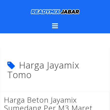
Skip
to
content
Harga Jayamix
Tomo
Harga Beton Jayamix
Sumedang Per M3 Maret