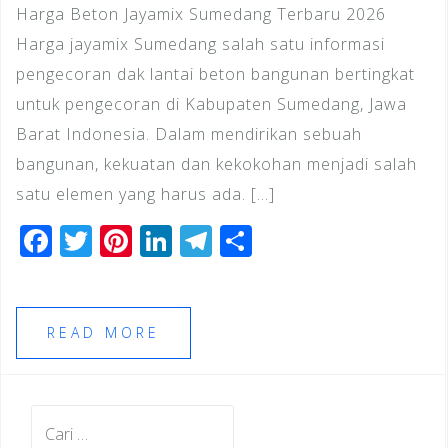
Harga Beton Jayamix Sumedang Terbaru 2026
Harga jayamix Sumedang salah satu informasi
pengecoran dak lantai beton bangunan bertingkat
untuk pengecoran di Kabupaten Sumedang, Jawa
Barat Indonesia. Dalam mendirikan sebuah
bangunan, kekuatan dan kekokohan menjadi salah
satu elemen yang harus ada. […]
F
T
Pi
Li
T
S
a
wi
n
n
el
h
c
tt
te
k
e
ar
e
e
r
e
gr
e
READ MORE
b
r
e
dI
a
o
st
n
m
Cari
o