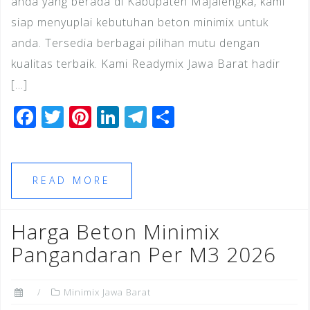
anda yang berada di Kabupaten Majalengka, kami
siap menyuplai kebutuhan beton minimix untuk
anda. Tersedia berbagai pilihan mutu dengan
kualitas terbaik. Kami Readymix Jawa Barat hadir
[…]
F
T
Pi
Li
T
S
a
wi
n
n
el
h
c
tt
te
k
e
ar
e
e
r
e
gr
e
READ MORE
b
r
e
dI
a
o
st
n
m
Harga Beton Minimix
o
Pangandaran Per M3 2026
k
Minimix Jawa Barat