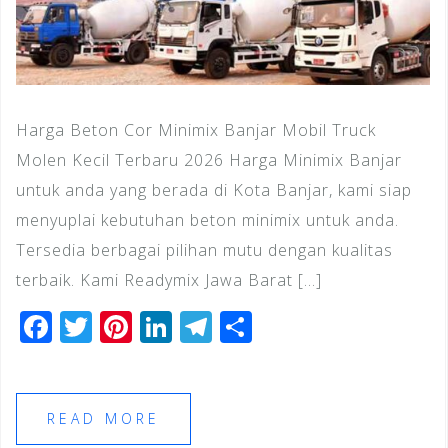
Harga Beton Cor Minimix Banjar Mobil Truck
Molen Kecil Terbaru 2026 Harga Minimix Banjar
untuk anda yang berada di Kota Banjar, kami siap
menyuplai kebutuhan beton minimix untuk anda.
Tersedia berbagai pilihan mutu dengan kualitas
terbaik. Kami Readymix Jawa Barat […]
F
T
Pi
Li
T
S
a
wi
n
n
el
h
c
tt
te
k
e
ar
e
e
r
e
gr
e
READ MORE