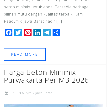
beton minimix untuk anda. Tersedia berbagai
pilihan mutu dengan kualitas terbaik. Kami
Readymix Jawa Barat hadir […]
F
T
Pi
Li
T
S
a
wi
n
n
el
h
c
tt
te
k
e
ar
e
e
r
e
gr
e
READ MORE
b
r
e
dI
a
o
st
n
m
Harga Beton Minimix
o
Purwakarta Per M3 2026
k
Minimix Jawa Barat