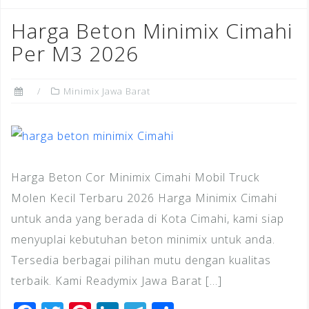
b
r
e
dI
a
o
st
n
m
Harga Beton Minimix Cimahi
o
Per M3 2026
k
Minimix Jawa Barat
Harga Beton Cor Minimix Cimahi Mobil Truck
Molen Kecil Terbaru 2026 Harga Minimix Cimahi
untuk anda yang berada di Kota Cimahi, kami siap
menyuplai kebutuhan beton minimix untuk anda.
Tersedia berbagai pilihan mutu dengan kualitas
terbaik. Kami Readymix Jawa Barat […]