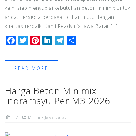
kami siap menyuplai kebutuhan beton minimix untuk
anda. Tersedia berbagai pilihan mutu dengan
kualitas terbaik. Kami Readymix Jawa Barat […]
F
T
Pi
Li
T
S
a
wi
n
n
el
h
c
tt
te
k
e
ar
e
e
r
e
gr
e
READ MORE
b
r
e
dI
a
o
st
n
m
Harga Beton Minimix
o
Indramayu Per M3 2026
k
Minimix Jawa Barat