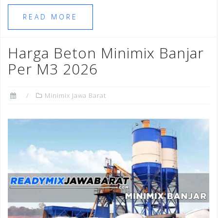
c
tt
te
k
e
ar
e
e
r
e
gr
e
READ MORE
b
r
e
dI
a
o
st
n
m
Harga Beton Minimix Banjar
o
Per M3 2026
k
Minimix Jawa Barat