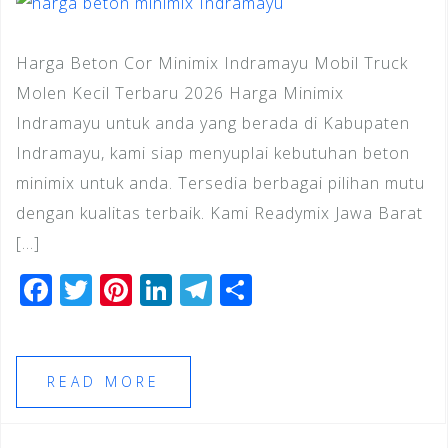
Harga Beton Cor Minimix Indramayu Mobil Truck
Molen Kecil Terbaru 2026 Harga Minimix
Indramayu untuk anda yang berada di Kabupaten
Indramayu, kami siap menyuplai kebutuhan beton
minimix untuk anda. Tersedia berbagai pilihan mutu
dengan kualitas terbaik. Kami Readymix Jawa Barat
[…]
F
T
Pi
Li
T
S
a
wi
n
n
el
h
c
tt
te
k
e
ar
e
e
r
e
gr
e
READ MORE
b
r
e
dI
a