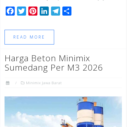
F
T
Pi
Li
T
S
a
wi
n
n
el
h
c
tt
te
k
e
ar
e
e
r
e
gr
e
READ MORE
b
r
e
dI
a
o
st
n
m
Harga Beton Minimix
o
Sumedang Per M3 2026
k
Minimix Jawa Barat