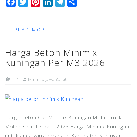
F
T
Pi
Li
T
S
a
wi
n
n
el
h
c
tt
te
k
e
ar
e
e
r
e
gr
e
READ MORE
b
r
e
dI
a
o
st
n
m
Harga Beton Minimix
o
Kuningan Per M3 2026
k
Minimix Jawa Barat
Harga Beton Cor Minimix Kuningan Mobil Truck
Molen Kecil Terbaru 2026 Harga Minimix Kuningan
untuk anda yang berada di Kabupaten Kuningan,