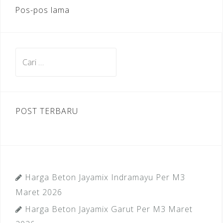
o
st
n
m
Navigasi
Pos-pos lama
o
pos
k
Cari
untuk:
POST TERBARU
Harga Beton Jayamix Indramayu Per M3
Maret 2026
Harga Beton Jayamix Garut Per M3 Maret