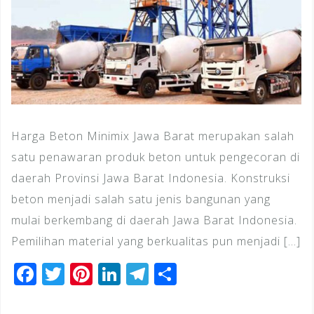
Harga Beton Minimix Jawa Barat merupakan salah
satu penawaran produk beton untuk pengecoran di
daerah Provinsi Jawa Barat Indonesia. Konstruksi
beton menjadi salah satu jenis bangunan yang
mulai berkembang di daerah Jawa Barat Indonesia.
Pemilihan material yang berkualitas pun menjadi […]
F
T
Pi
Li
T
S
a
wi
n
n
el
h