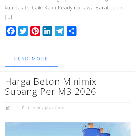
kualitas terbaik. Kami Readymix Jawa Barat hadir
[…]
F
T
Pi
Li
T
S
a
wi
n
n
el
h
c
tt
te
k
e
ar
e
e
r
e
gr
e
READ MORE
b
r
e
dI
a
o
st
n
m
Harga Beton Minimix
o
Subang Per M3 2026
k
Minimix Jawa Barat