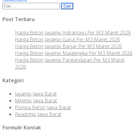
Share
Cari
untuk:
Post Terbaru
Harga Beton Jayamix Indramayu Per M3 Maret 2026
Harga Beton Jayamix Garut Per M3 Maret 2026
Harga Beton Jayamix Banjar Per M3 Maret 2026
Harga Beton Jayamix Majalengka Per M3 Maret 2026
Harga Beton Jayamix Pangandaran Per M3 Maret
2026
Kategori
Jayamix Jawa Barat
Minimix Jawa Barat
Pompa Beton Jawa Barat
Readymix Jawa Barat
Formulir Kontak