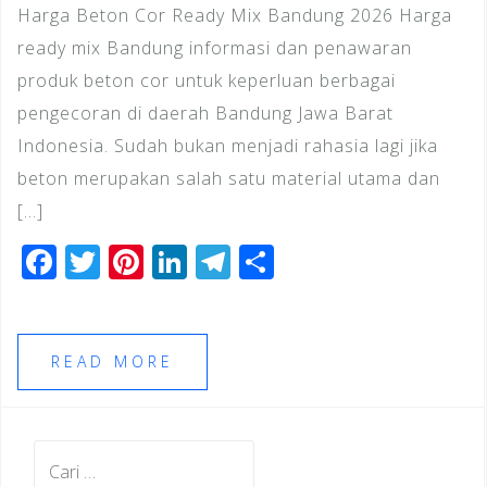
Harga Beton Cor Ready Mix Bandung 2026 Harga
ready mix Bandung informasi dan penawaran
produk beton cor untuk keperluan berbagai
pengecoran di daerah Bandung Jawa Barat
Indonesia. Sudah bukan menjadi rahasia lagi jika
beton merupakan salah satu material utama dan
[…]
F
T
Pi
Li
T
S
a
wi
n
n
el
h
c
tt
te
k
e
ar
e
e
r
e
gr
e
READ MORE
b
r
e
dI
a
o
st
n
m
Cari
o