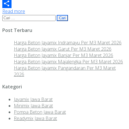
Telegram
Read more
Share
Cari
untuk:
Post Terbaru
Harga Beton Jayamix Indramayu Per M3 Maret 2026
Harga Beton Jayamix Garut Per M3 Maret 2026
Harga Beton Jayamix Banjar Per M3 Maret 2026
Harga Beton Jayamix Majalengka Per M3 Maret 2026
Harga Beton Jayamix Pangandaran Per M3 Maret
2026
Kategori
Jayamix Jawa Barat
Minimix Jawa Barat
Pompa Beton Jawa Barat
Readymix Jawa Barat