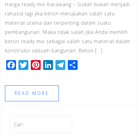
Harga ready mix Karawang – Sudah bukan menjadi
rahasia lagi jika beton merupakan salah satu
material utama dan terpenting dalam suatu
pembangunan. Maka tidak salah jika Anda memilih
beton ready mix sebagai salah satu material dalam
konstruksi sebuah bangunan. Beton […]
F
T
Pi
Li
T
S
a
wi
n
n
el
h
c
tt
te
k
e
ar
e
e
r
e
gr
e
READ MORE
b
r
e
dI
a
o
st
n
m
Cari
o
untuk:
k