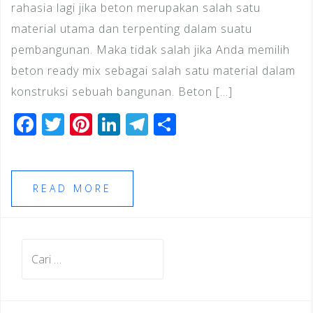
rahasia lagi jika beton merupakan salah satu
material utama dan terpenting dalam suatu
pembangunan. Maka tidak salah jika Anda memilih
beton ready mix sebagai salah satu material dalam
konstruksi sebuah bangunan. Beton […]
F
T
Pi
Li
T
S
a
wi
n
n
el
h
c
tt
te
k
e
ar
e
e
r
e
gr
e
READ MORE
b
r
e
dI
a
o
st
n
m
Cari
o
untuk:
k