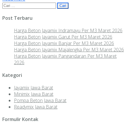
Share
Cari
untuk:
Post Terbaru
Harga Beton Jayamix Indramayu Per M3 Maret 2026
Harga Beton Jayamix Garut Per M3 Maret 2026
Harga Beton Jayamix Banjar Per M3 Maret 2026
Harga Beton Jayamix Majalengka Per M3 Maret 2026
Harga Beton Jayamix Pangandaran Per M3 Maret
2026
Kategori
Jayamix Jawa Barat
Minimix Jawa Barat
Pompa Beton Jawa Barat
Readymix Jawa Barat
Formulir Kontak