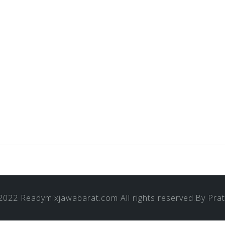
 2022
Readymixjawabarat.com
All rights reserved.By
Pra