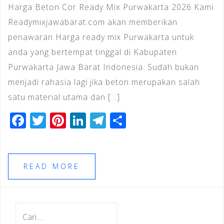
Harga Beton Cor Ready Mix Purwakarta 2026 Kami
Readymixjawabarat.com akan memberikan
penawaran Harga ready mix Purwakarta untuk
anda yang bertempat tinggal di Kabupaten
Purwakarta Jawa Barat Indonesia. Sudah bukan
menjadi rahasia lagi jika beton merupakan salah
satu material utama dan […]
F
T
Pi
Li
T
S
a
wi
n
n
el
h
c
tt
te
k
e
ar
e
e
r
e
gr
e
READ MORE
b
r
e
dI
a
o
st
n
m
Cari
o