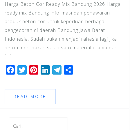
Harga Beton Cor Ready Mix Bandung 2026 Harga
ready mix Bandung informasi dan penawaran
produk beton cor untuk keperluan berbagai
pengecoran di daerah Bandung Jawa Barat
Indonesia. Sudah bukan menjadi rahasia lagi jika
beton merupakan salah satu material utama dan
[…]
F
T
Pi
Li
T
S
a
wi
n
n
el
h
c
tt
te
k
e
ar
e
e
r
e
gr
e
READ MORE
b
r
e
dI
a
o
st
n
m
Cari
o