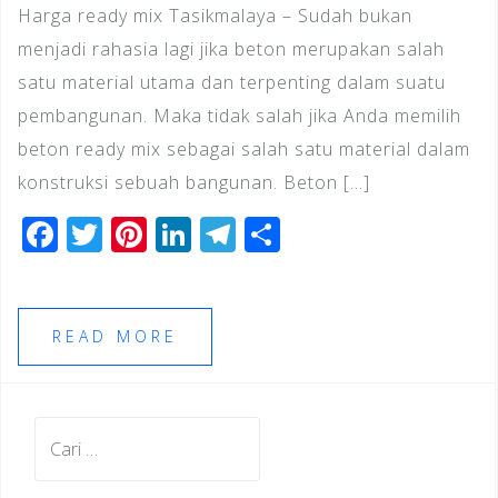
Harga ready mix Tasikmalaya – Sudah bukan
menjadi rahasia lagi jika beton merupakan salah
satu material utama dan terpenting dalam suatu
pembangunan. Maka tidak salah jika Anda memilih
beton ready mix sebagai salah satu material dalam
konstruksi sebuah bangunan. Beton […]
F
T
Pi
Li
T
S
a
wi
n
n
el
h
c
tt
te
k
e
ar
e
e
r
e
gr
e
READ MORE
b
r
e
dI
a
o
st
n
m
Cari
o
untuk:
k