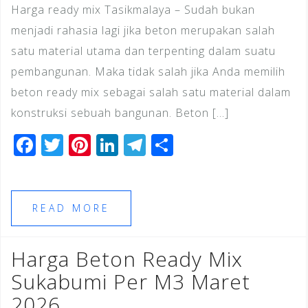
Harga ready mix Tasikmalaya – Sudah bukan
menjadi rahasia lagi jika beton merupakan salah
satu material utama dan terpenting dalam suatu
pembangunan. Maka tidak salah jika Anda memilih
beton ready mix sebagai salah satu material dalam
konstruksi sebuah bangunan. Beton […]
F
T
Pi
Li
T
S
a
wi
n
n
el
h
c
tt
te
k
e
ar
e
e
r
e
gr
e
READ MORE
b
r
e
dI
a
o
st
n
m
Harga Beton Ready Mix
o
Sukabumi Per M3 Maret
k
2026