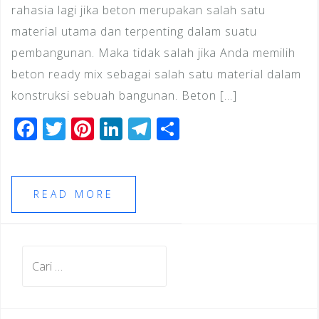
rahasia lagi jika beton merupakan salah satu
material utama dan terpenting dalam suatu
pembangunan. Maka tidak salah jika Anda memilih
beton ready mix sebagai salah satu material dalam
konstruksi sebuah bangunan. Beton […]
F
T
Pi
Li
T
S
a
wi
n
n
el
h
c
tt
te
k
e
ar
e
e
r
e
gr
e
READ MORE
b
r
e
dI
a
o
st
n
m
Cari
o
untuk:
k