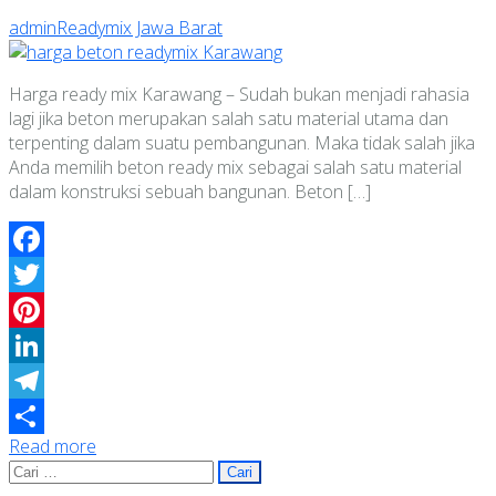
admin
Readymix Jawa Barat
Harga ready mix Karawang – Sudah bukan menjadi rahasia
lagi jika beton merupakan salah satu material utama dan
terpenting dalam suatu pembangunan. Maka tidak salah jika
Anda memilih beton ready mix sebagai salah satu material
dalam konstruksi sebuah bangunan. Beton […]
Facebook
Twitter
Pinterest
LinkedIn
Telegram
Read more
Share
Cari
untuk: