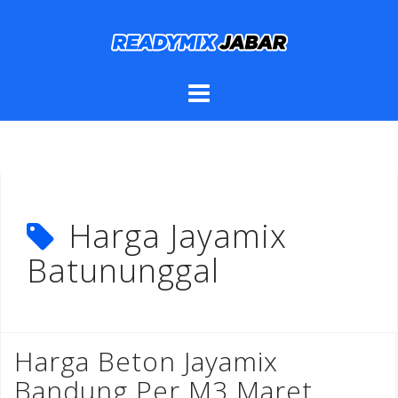
Skip
to
content
Harga Jayamix
Batununggal
Harga Beton Jayamix
Bandung Per M3 Maret