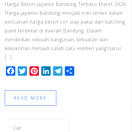
Harga Beton Jayamix Bandung Terbaru Maret 2026
Harga jayamix Bandung menjadi tren terkini dalam
pencarian harga beton cor siap pakai dari batching
plant terdekat di daerah Bandung. Dalam
mendirikan sebuah bangunan, kekuatan dan
kekokohan menjadi salah satu elemen yang harus
[…]
F
T
Pi
Li
T
S
a
wi
n
n
el
h
c
tt
te
k
e
ar
e
e
r
e
gr
e
READ MORE
b
r
e
dI
a
o
st
n
m
Cari
o