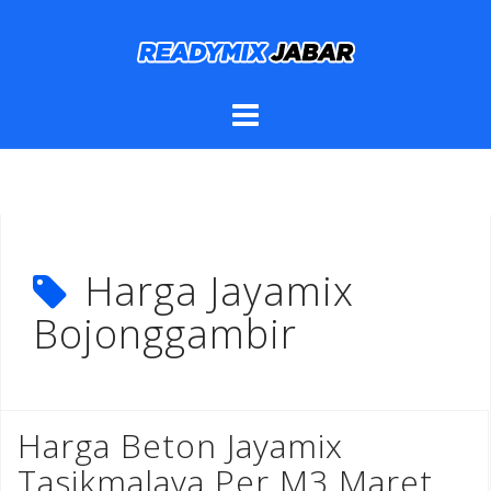
Skip
to
content
Harga Jayamix
Bojonggambir
Harga Beton Jayamix
Tasikmalaya Per M3 Maret