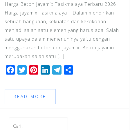
Harga Beton Jayamix Tasikmalaya Terbaru 2026
Harga jayamix Tasikmalaya – Dalam mendirikan
sebuah bangunan, kekuatan dan kekokohan
menjadi salah satu elemen yang harus ada. Salah
satu upaya dalam memenuhinya yaitu dengan
menggunakan beton cor jayamix. Beton jayamix
merupakan salah satu […]
F
T
Pi
Li
T
S
a
wi
n
n
el
h
c
tt
te
k
e
ar
e
e
r
e
gr
e
READ MORE
b
r
e
dI
a
o
st
n
m
Cari
o