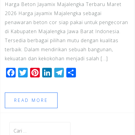
Harga Beton Jayamix Majalengka Terbaru Maret
2026 Harga jayamix Majalengka sebagai
penawaran beton cor siap pakai untuk pengecoran
di Kabupaten Majalengka Jawa Barat Indonesia.
Tersedia berbagai pilihan mutu dengan kualitas
terbaik. Dalam mendirikan sebuah bangunan,
kekuatan dan kekokohan menjadi salah […]
F
T
Pi
Li
T
S
a
wi
n
n
el
h
c
tt
te
k
e
ar
e
e
r
e
gr
e
READ MORE
b
r
e
dI
a
o
st
n
m
Cari
o