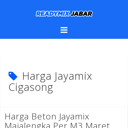
Skip
to
content
Harga Jayamix
Cigasong
Harga Beton Jayamix
Majalengka Per M3 Maret