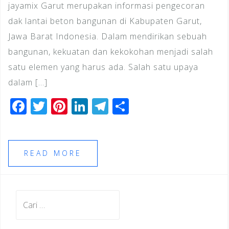
jayamix Garut merupakan informasi pengecoran
dak lantai beton bangunan di Kabupaten Garut,
Jawa Barat Indonesia. Dalam mendirikan sebuah
bangunan, kekuatan dan kekokohan menjadi salah
satu elemen yang harus ada. Salah satu upaya
dalam […]
F
T
Pi
Li
T
S
a
wi
n
n
el
h
c
tt
te
k
e
ar
e
e
r
e
gr
e
READ MORE
b
r
e
dI
a
o
st
n
m
Cari
o
untuk:
k