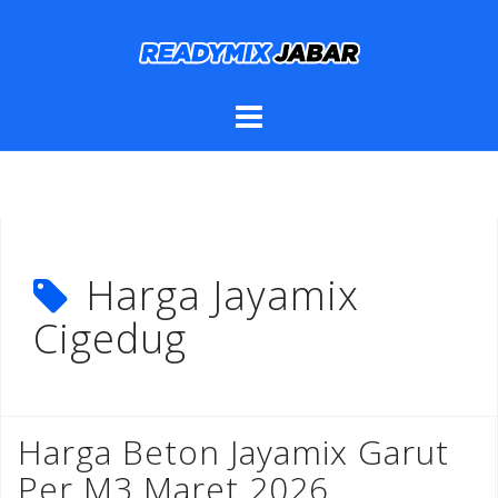
Skip
to
content
Harga Jayamix
Cigedug
Harga Beton Jayamix Garut
Per M3 Maret 2026