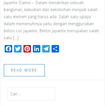
jayamix Ciamis – Dalam mendirikan sebuah
bangunan, kekuatan dan kekokohan menjadi salah
satu elemen yang harus ada. Salah satu upaya
dalam memenuhinya yaitu dengan menggunakan
beton cor jayamix. Beton jayamix merupakan salah
satu […]
F
T
Pi
Li
T
S
a
wi
n
n
el
h
c
tt
te
k
e
ar
e
e
r
e
gr
e
READ MORE
b
r
e
dI
a
o
st
n
m
Cari
o
untuk:
k