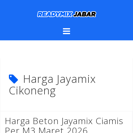
Skip
to
content
Harga Jayamix
Cikoneng
Harga Beton Jayamix Ciamis
Per M3 Maret 2026