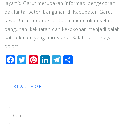
jayamix Garut merupakan informasi pengecoran
dak lantai beton bangunan di Kabupaten Garut,
Jawa Barat Indonesia. Dalam mendirikan sebuah
bangunan, kekuatan dan kekokohan menjadi salah
satu elemen yang harus ada. Salah satu upaya
dalam […]
F
T
Pi
Li
T
S
a
wi
n
n
el
h
c
tt
te
k
e
ar
e
e
r
e
gr
e
READ MORE
b
r
e
dI
a
o
st
n
m
Cari
o
untuk:
k