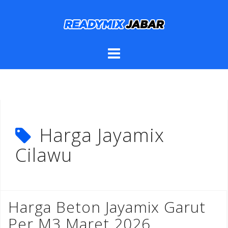
Skip
to
content
Harga Jayamix
Cilawu
Harga Beton Jayamix Garut
Per M3 Maret 2026