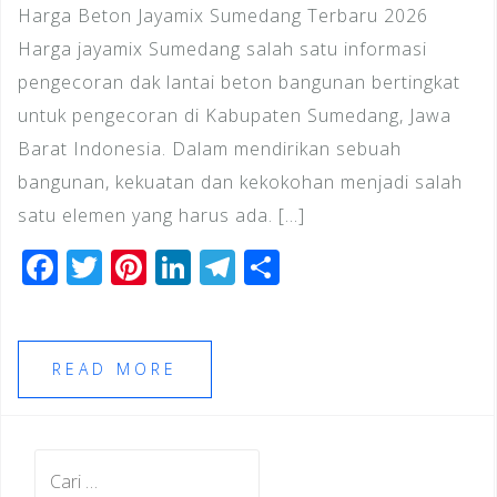
Harga Beton Jayamix Sumedang Terbaru 2026
Harga jayamix Sumedang salah satu informasi
pengecoran dak lantai beton bangunan bertingkat
untuk pengecoran di Kabupaten Sumedang, Jawa
Barat Indonesia. Dalam mendirikan sebuah
bangunan, kekuatan dan kekokohan menjadi salah
satu elemen yang harus ada. […]
F
T
Pi
Li
T
S
a
wi
n
n
el
h
c
tt
te
k
e
ar
e
e
r
e
gr
e
READ MORE
b
r
e
dI
a
o
st
n
m
Cari
o