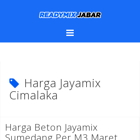
Skip
to
content
Harga Jayamix
Cimalaka
Harga Beton Jayamix
Sumedang Per M3 Maret