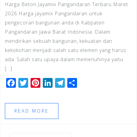
Harga Beton Jayamix Pangandaran Terbaru Maret
2026 Harga jayamix Pangandaran untuk
pengecoran bangunan anda di Kabpaten
Pangandaran Jawa Barat Indonesia. Dalam
mendirikan sebuah bangunan, kekuatan dan
kekokohan menjadi salah satu elemen yang harus
ada. Salah satu upaya dalam memenuhinya yaitu
[…]
F
T
Pi
Li
T
S
a
wi
n
n
el
h
c
tt
te
k
e
ar
e
e
r
e
gr
e
READ MORE
b
r
e
dI
a
o
st
n
m