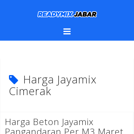
Skip
to
content
Harga Jayamix
Cimerak
Harga Beton Jayamix
Pangandaran Per M3 Maret