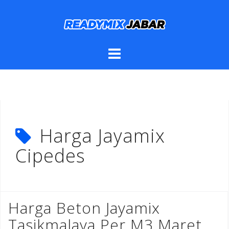
Skip
to
content
Harga Jayamix
Cipedes
Harga Beton Jayamix
Tasikmalaya Per M3 Maret