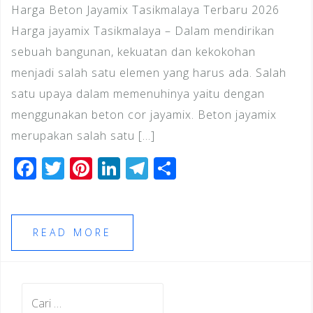
Harga Beton Jayamix Tasikmalaya Terbaru 2026
Harga jayamix Tasikmalaya – Dalam mendirikan
sebuah bangunan, kekuatan dan kekokohan
menjadi salah satu elemen yang harus ada. Salah
satu upaya dalam memenuhinya yaitu dengan
menggunakan beton cor jayamix. Beton jayamix
merupakan salah satu […]
F
T
Pi
Li
T
S
a
wi
n
n
el
h
c
tt
te
k
e
ar
e
e
r
e
gr
e
READ MORE
b
r
e
dI
a
o
st
n
m
Cari
o