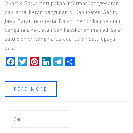
jayamix Garut merupakan informasi pengecoran
dak lantai beton bangunan di Kabupaten Garut,
Jawa Barat Indonesia. Dalam mendirikan sebuah
bangunan, kekuatan dan kekokohan menjadi salah
satu elemen yang harus ada. Salah satu upaya
dalam […]
F
T
Pi
Li
T
S
a
wi
n
n
el
h
c
tt
te
k
e
ar
e
e
r
e
gr
e
READ MORE
b
r
e
dI
a
o
st
n
m
Cari
o
untuk:
k