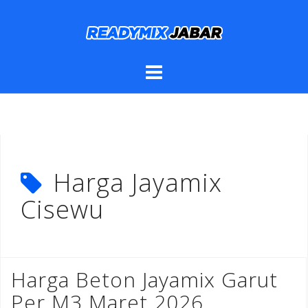
Skip
to
content
Harga Jayamix
Cisewu
Harga Beton Jayamix Garut
Per M3 Maret 2026