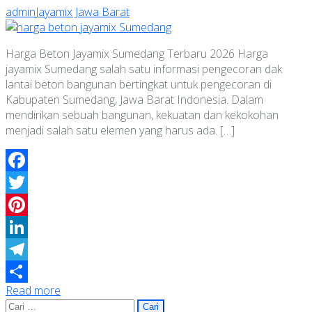
admin
Jayamix Jawa Barat
Harga Beton Jayamix Sumedang Terbaru 2026 Harga
jayamix Sumedang salah satu informasi pengecoran dak
lantai beton bangunan bertingkat untuk pengecoran di
Kabupaten Sumedang, Jawa Barat Indonesia. Dalam
mendirikan sebuah bangunan, kekuatan dan kekokohan
menjadi salah satu elemen yang harus ada. […]
Facebook
Twitter
Pinterest
LinkedIn
Telegram
Read more
Share
Cari