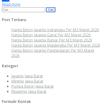
Read more
Share
Cari
untuk:
Post Terbaru
Harga Beton Jayamix Indramayu Per M3 Maret 2026
Harga Beton Jayamix Garut Per M3 Maret 2026
Harga Beton Jayamix Banjar Per M3 Maret 2026
Harga Beton Jayamix Majalengka Per M3 Maret 2026
Harga Beton Jayamix Pangandaran Per M3 Maret
2026
Kategori
Jayamix Jawa Barat
Minimix Jawa Barat
Pompa Beton Jawa Barat
Readymix Jawa Barat
Formulir Kontak