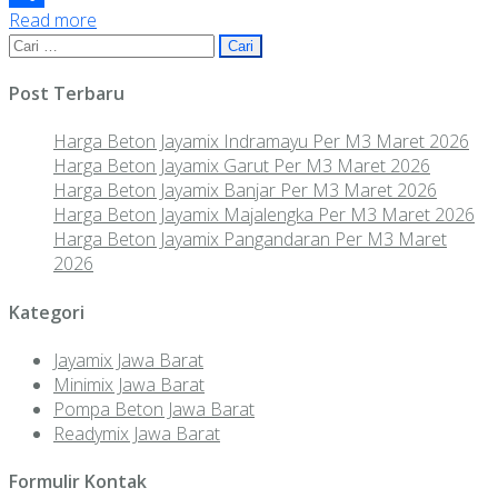
Read more
Share
Cari
untuk:
Post Terbaru
Harga Beton Jayamix Indramayu Per M3 Maret 2026
Harga Beton Jayamix Garut Per M3 Maret 2026
Harga Beton Jayamix Banjar Per M3 Maret 2026
Harga Beton Jayamix Majalengka Per M3 Maret 2026
Harga Beton Jayamix Pangandaran Per M3 Maret
2026
Kategori
Jayamix Jawa Barat
Minimix Jawa Barat
Pompa Beton Jawa Barat
Readymix Jawa Barat
Formulir Kontak