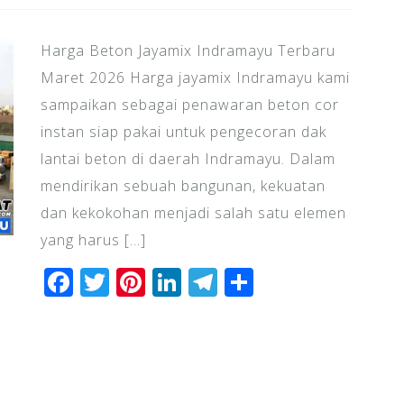
Harga Beton Jayamix Indramayu Terbaru
Maret 2026 Harga jayamix Indramayu kami
sampaikan sebagai penawaran beton cor
instan siap pakai untuk pengecoran dak
lantai beton di daerah Indramayu. Dalam
mendirikan sebuah bangunan, kekuatan
dan kekokohan menjadi salah satu elemen
yang harus […]
F
T
Pi
Li
T
S
a
wi
n
n
el
h
c
tt
te
k
e
ar
e
e
r
e
gr
e
b
r
e
dI
a