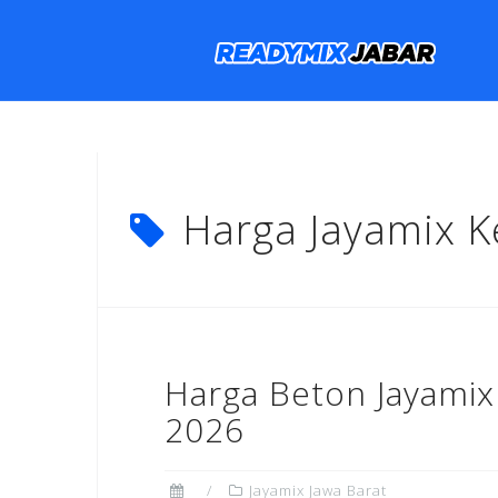
Skip
to
content
Harga Jayamix 
Harga Beton Jayami
2026
Jayamix Jawa Barat