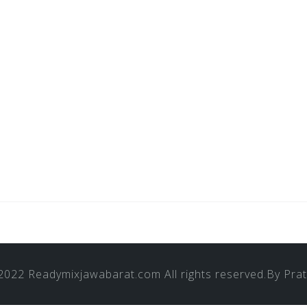
 2022
Readymixjawabarat.com
All rights reserved.By
Pra