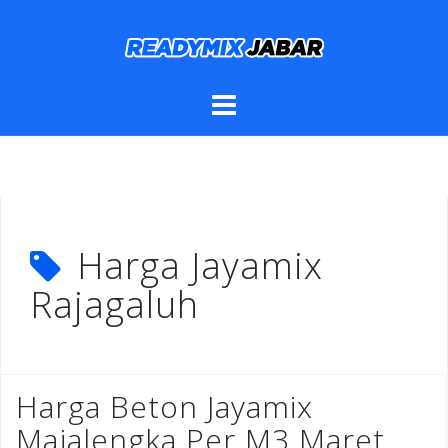
Skip
to
content
Harga Jayamix
Rajagaluh
Harga Beton Jayamix
Majalengka Per M3 Maret