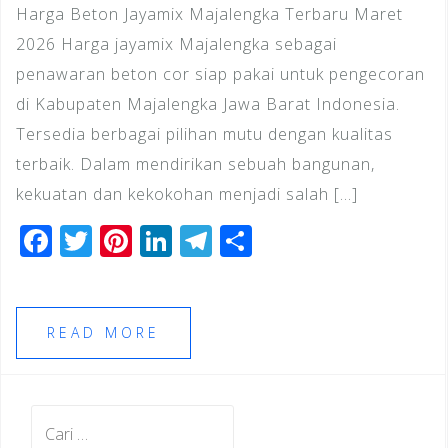
Harga Beton Jayamix Majalengka Terbaru Maret
2026 Harga jayamix Majalengka sebagai
penawaran beton cor siap pakai untuk pengecoran
di Kabupaten Majalengka Jawa Barat Indonesia.
Tersedia berbagai pilihan mutu dengan kualitas
terbaik. Dalam mendirikan sebuah bangunan,
kekuatan dan kekokohan menjadi salah […]
F
T
Pi
Li
T
S
a
wi
n
n
el
h
c
tt
te
k
e
ar
e
e
r
e
gr
e
READ MORE
b
r
e
dI
a
o
st
n
m
Cari
o