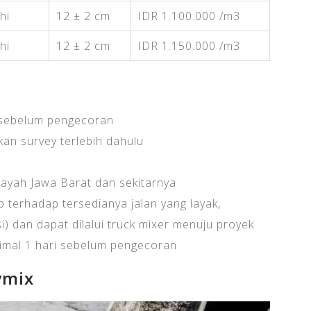
hi
12 ± 2 cm
IDR 1.100.000 /m3
hi
12 ± 2 cm
IDR 1.150.000 /m3
 sebelum pengecoran
an survey terlebih dahulu
%
layah Jawa Barat dan sekitarnya
 terhadap tersedianya jalan yang layak,
) dan dapat dilalui truck mixer menuju proyek
nimal 1 hari sebelum pengecoran
ymix