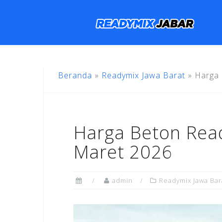
Skip
to
content
Beranda
»
Readymix Jawa Barat
»
Harga 
Harga Beton Rea
Maret 2026
admin
Readymix Jawa Bar