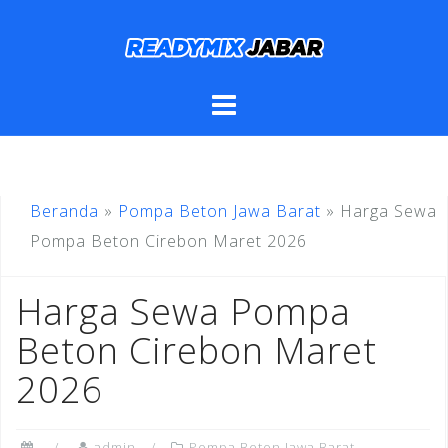
Skip
to
content
Beranda
»
Pompa Beton Jawa Barat
»
Harga Sewa
Pompa Beton Cirebon Maret 2026
Harga Sewa Pompa
Beton Cirebon Maret
2026
admin
Pompa Beton Jawa Barat