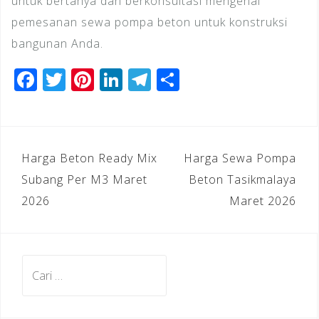
untuk bertanya dan berkonsultasi mengenai
pemesanan sewa pompa beton untuk konstruksi
bangunan Anda.
F
T
Pi
Li
T
S
a
wi
n
n
el
h
c
tt
te
k
e
ar
e
e
r
e
gr
e
Navigasi
Harga Beton Ready Mix
Harga Sewa Pompa
b
r
e
dI
a
pos
Subang Per M3 Maret
Beton Tasikmalaya
o
st
n
m
2026
Maret 2026
o
k
Cari
untuk: