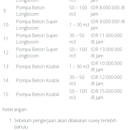
Pompa Beton
50 – 100
IDR 8.000.000 /8
9
Longboom
m3
Jam
Pompa Beton Super
IDR 9.000.000 /8
10
1 – 30 m3
Longboom
Jam
Pompa Beton Super
30 – 50
IDR 11.000.000
11
Longboom
m3
/8 Jam
Pompa Beton Super
50 – 100
IDR 13.000.000
12
Longboom
m3
/8 Jam
IDR 10.000.000
13
Pompa Beton Kodok
1 – 30 m3
/8 Jam
30 – 50
IDR 12.000.000
14
Pompa Beton Kodok
m3
/8 Jam
50 – 100
IDR 15.000.000
15
Pompa Beton Kodok
m3
/8 Jam
Keterangan :
Sebelum pengerjaan akan dilakukan suvey terlebih
dahulu.