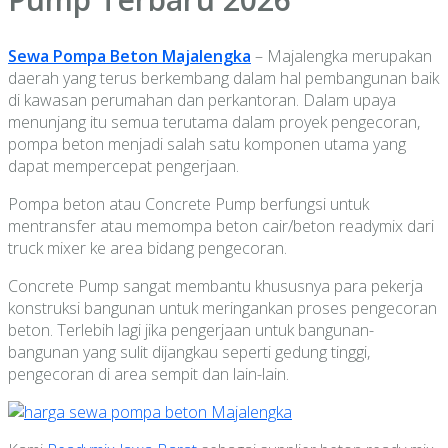
Sewa Pompa Beton Majalengka
– Majalengka merupakan
daerah yang terus berkembang dalam hal pembangunan baik
di kawasan perumahan dan perkantoran. Dalam upaya
menunjang itu semua terutama dalam proyek pengecoran,
pompa beton menjadi salah satu komponen utama yang
dapat mempercepat pengerjaan.
Pompa beton atau Concrete Pump berfungsi untuk
mentransfer atau memompa beton cair/beton readymix dari
truck mixer ke area bidang pengecoran.
Concrete Pump sangat membantu khususnya para pekerja
konstruksi bangunan untuk meringankan proses pengecoran
beton. Terlebih lagi jika pengerjaan untuk bangunan-
bangunan yang sulit dijangkau seperti gedung tinggi,
pengecoran di area sempit dan lain-lain.