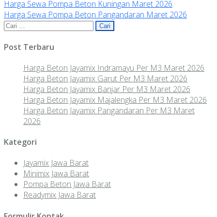
Navigasi
Harga Sewa Pompa Beton Kuningan Maret 2026
Share
Harga Sewa Pompa Beton Pangandaran Maret 2026
pos
Cari
untuk:
Post Terbaru
Harga Beton Jayamix Indramayu Per M3 Maret 2026
Harga Beton Jayamix Garut Per M3 Maret 2026
Harga Beton Jayamix Banjar Per M3 Maret 2026
Harga Beton Jayamix Majalengka Per M3 Maret 2026
Harga Beton Jayamix Pangandaran Per M3 Maret
2026
Kategori
Jayamix Jawa Barat
Minimix Jawa Barat
Pompa Beton Jawa Barat
Readymix Jawa Barat
Formulir Kontak