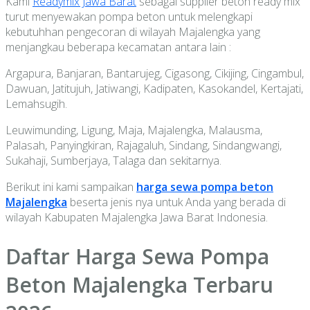
Kami
Readymix Jawa Barat
sebagai supplier beton ready mix
turut menyewakan pompa beton untuk melengkapi
kebutuhhan pengecoran di wilayah Majalengka yang
menjangkau beberapa kecamatan antara lain :
Argapura, Banjaran, Bantarujeg, Cigasong, Cikijing, Cingambul,
Dawuan, Jatitujuh, Jatiwangi, Kadipaten, Kasokandel, Kertajati,
Lemahsugih.
Leuwimunding, Ligung, Maja, Majalengka, Malausma,
Palasah, Panyingkiran, Rajagaluh, Sindang, Sindangwangi,
Sukahaji, Sumberjaya, Talaga dan sekitarnya.
Berikut ini kami sampaikan
harga sewa pompa beton
Majalengka
beserta jenis nya untuk Anda yang berada di
wilayah Kabupaten Majalengka Jawa Barat Indonesia.
Daftar Harga Sewa Pompa
Beton Majalengka Terbaru