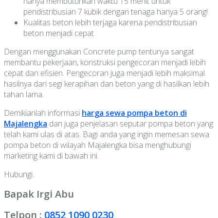
hanya membutuhkan waktu 15 menit untuk
pendistribusian 7 kubik dengan tenaga hanya 5 orang!
Kualitas beton lebih terjaga karena pendistribusian
beton menjadi cepat
Dengan menggunakan Concrete pump tentunya sangat
membantu pekerjaan, konstruksi pengecoran menjadi lebih
cepat dan efisien. Pengecoran juga menjadi lebih maksimal
hasilnya dari segi kerapihan dan beton yang di hasilkan lebih
tahan lama.
Demikianlah informasi
harga sewa pompa beton di
Majalengka
dan juga penjelasan seputar pompa beton yang
telah kami ulas di atas. Bagi anda yang ingin memesan sewa
pompa beton di wilayah Majalengka bisa menghubungi
marketing kami di bawah ini.
Hubungi.
Bapak Irgi Abu
Telpon :
0852 1090 0230