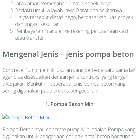
Jarak aman Pemesanan 2 s/d 3 sebelumnya.
Berlaku untuk wilayah Jawa Barat dan sekitarnya
Harga tersebut diatas nego, berdasarkan luas proyek
dan tingkat kesulitan
Pembayaran Transfer ke rekening perusahaan cash
atau transfer
Mengenal Jenis – jenis pompa beton
Concrete Pump memiliki ukuran yang berbeda satu sama lain
agar bisa disesuaikan dengan jenis kontruksi yang tengah
dikerjakan. Berikut ini beberapa jenis pompa beton yang
sering digunakan pada proses pengecoran.
1. Pompa Beton Mini
Pompa Beton atau concrete pump Mini adalah Pompa yang
digunakan untuk pengerjaan cor dak lantai beton bangunan