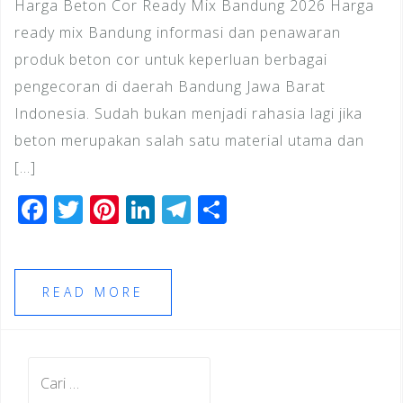
Harga Beton Cor Ready Mix Bandung 2026 Harga
ready mix Bandung informasi dan penawaran
produk beton cor untuk keperluan berbagai
pengecoran di daerah Bandung Jawa Barat
Indonesia. Sudah bukan menjadi rahasia lagi jika
beton merupakan salah satu material utama dan
[…]
F
T
Pi
Li
T
S
a
wi
n
n
el
h
c
tt
te
k
e
ar
e
e
r
e
gr
e
READ MORE
b
r
e
dI
a
o
st
n
m
Cari
o
untuk: