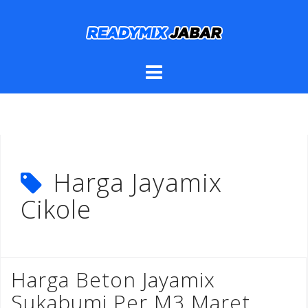
Skip
to
content
Harga Jayamix
Cikole
Harga Beton Jayamix
Sukabumi Per M3 Maret