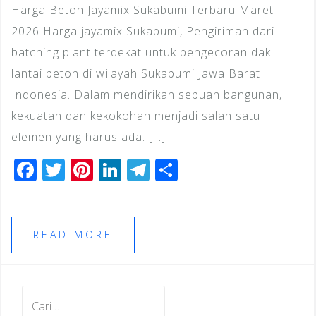
Harga Beton Jayamix Sukabumi Terbaru Maret
2026 Harga jayamix Sukabumi, Pengiriman dari
batching plant terdekat untuk pengecoran dak
lantai beton di wilayah Sukabumi Jawa Barat
Indonesia. Dalam mendirikan sebuah bangunan,
kekuatan dan kekokohan menjadi salah satu
elemen yang harus ada. […]
F
T
Pi
Li
T
S
a
wi
n
n
el
h
c
tt
te
k
e
ar
e
e
r
e
gr
e
READ MORE
b
r
e
dI
a
o
st
n
m
Cari
o