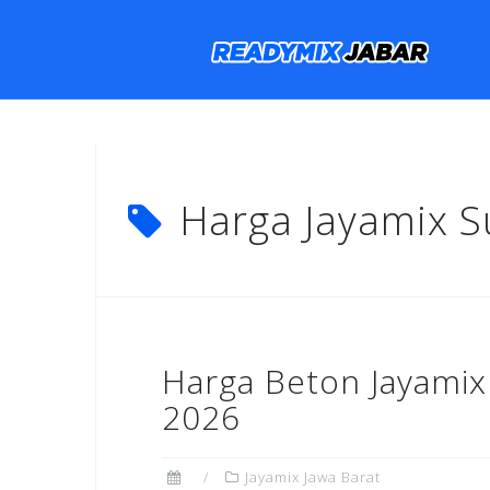
Skip
to
content
Harga Jayamix 
Harga Beton Jayami
2026
Jayamix Jawa Barat