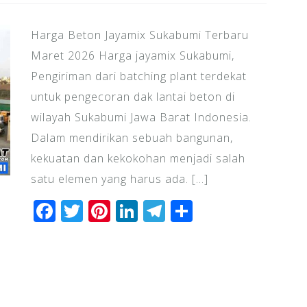
Harga Beton Jayamix Sukabumi Terbaru
Maret 2026 Harga jayamix Sukabumi,
Pengiriman dari batching plant terdekat
untuk pengecoran dak lantai beton di
wilayah Sukabumi Jawa Barat Indonesia.
Dalam mendirikan sebuah bangunan,
kekuatan dan kekokohan menjadi salah
satu elemen yang harus ada. […]
F
T
Pi
Li
T
S
a
wi
n
n
el
h
c
tt
te
k
e
ar
e
e
r
e
gr
e
b
r
e
dI
a