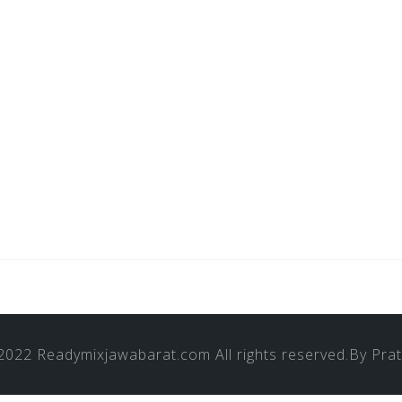
 2022
Readymixjawabarat.com
All rights reserved.By
Pra