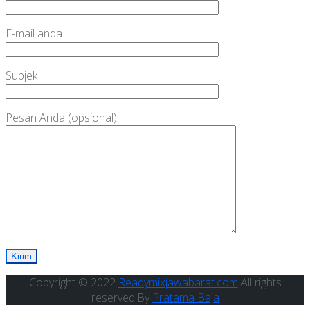
E-mail anda
Subjek
Pesan Anda (opsional)
Copyright © 2022
Readymixjawabarat.com
All rights
reserved.By
Pratama Baja