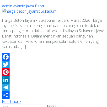
admin
Jayamix Jawa Barat
Harga Beton Jayamix Sukabumi Terbaru Maret 2026 Harga
jayamix Sukabumi, Pengiriman dari batching plant terdekat
untuk pengecoran dak lantai beton di wilayah Sukabumi Jawa
Barat Indonesia. Dalam mendirikan sebuah bangunan,
kekuatan dan kekokohan menjadi salah satu elemen yang
harus ada. […]
Facebook
Twitter
Pinterest
LinkedIn
Telegram
Read more
Share
Cari